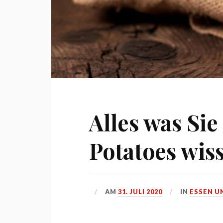
Alles was Sie
Potatoes wis
AM
31. JULI 2020
IN
ESSEN U