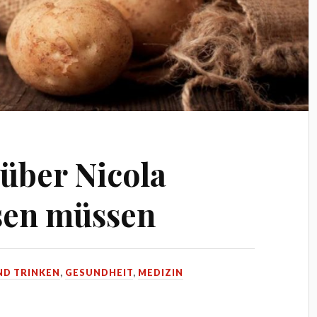
 über Nicola
sen müssen
ND TRINKEN
,
GESUNDHEIT
,
MEDIZIN